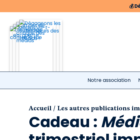
💰
Dé
Notre association
/
Accueil
Les autres publications i
Cadeau :
Médi
trimestriel imp