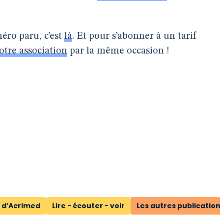
éro paru, c’est
là
. Et pour s’abonner à un tarif
otre association
par la même occasion !
 d’Acrimed
Lire - écouter - voir
Les autres publicatio