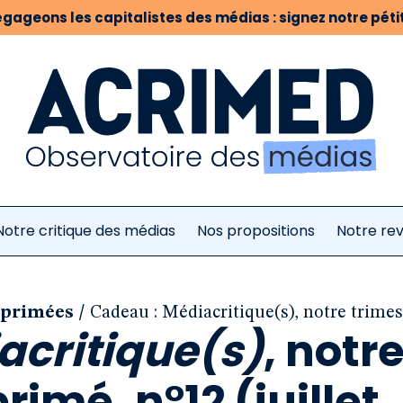
gageons les capitalistes des médias : signez notre pétit
Notre critique des médias
Nos propositions
Notre re
/
mprimées
Cadeau : Médiacritique(s), notre trimest
acritique(s)
, notr
rimé, n°12 (juillet