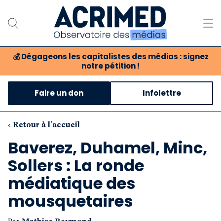
💰
Dégageons les capitalistes des médias : signez
notre pétition !
Notre association
Faire un don
Infolettre
Notre critique des médias
Nos propositions
‹ Retour à l'accueil
Baverez, Duhamel, Minc,
Notre revue
Sollers : La ronde
Boutique
médiatique des
mousquetaires