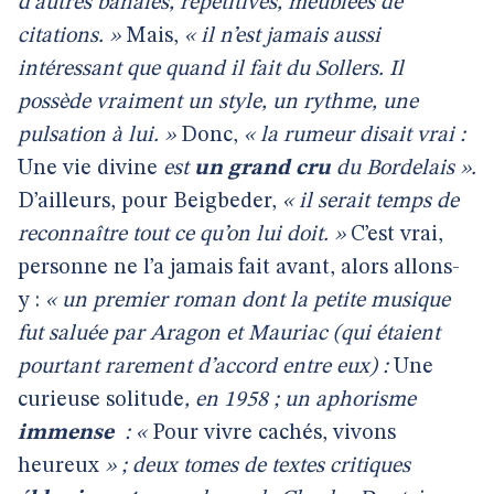
d’autres banales, répétitives, meublées de
citations. »
Mais,
« il n’est jamais aussi
intéressant que quand il fait du Sollers. Il
possède vraiment un style, un rythme, une
pulsation à lui. »
Donc,
« la rumeur disait vrai :
Une vie divine
est
un grand cru
du Bordelais ».
D’ailleurs, pour Beigbeder,
« il serait temps de
reconnaître tout ce qu’on lui doit. »
C’est vrai,
personne ne l’a jamais fait avant, alors allons-
y :
« un premier roman dont la petite musique
fut saluée par Aragon et Mauriac (qui étaient
pourtant rarement d’accord entre eux) :
Une
curieuse solitude
, en 1958 ; un aphorisme
immense
: «
Pour vivre cachés, vivons
heureux
» ; deux tomes de textes critiques