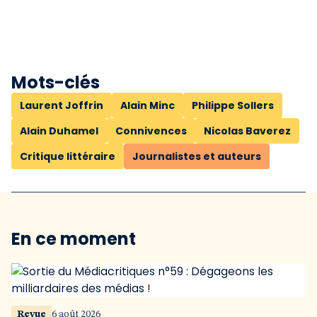
Mots-clés
Laurent Joffrin
Alain Minc
Philippe Sollers
Alain Duhamel
Connivences
Nicolas Baverez
Critique littéraire
Journalistes et auteurs
En ce moment
Revue
6 août 2026