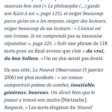
mauvais bon mot (« Le philosophe (...) garde
son Kant à soi », page 125), et exiger beaucoup
parce qu’on en a les moyens, exiger des lecteurs,
exiger beaucoup de ses lecteurs : « L’ennui est
une ivresse. Je ne comprends pas sa mauvaise
réputation », page 225. »
Soit une phrase de 118
mots pour au final avouer que c’est
«
du vrai,
du bon Sollers.
»
On ne s’en serait pas douté.
De son côté,
Le Nouvel Observateur
(5 janvier
2006) est plus modeste :
« un roman-
autoportrait-poème de combat,
insatiable
,
généreux
,
heureux
. On dirait bien que le
joueur a trouvé son maître
[Nietzsche].
Respects. »
Les mots élogieux du
Nouvel