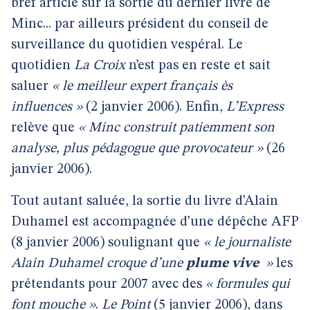
bref article sur la sortie du dernier livre de
Minc... par ailleurs président du conseil de
surveillance du quotidien vespéral. Le
quotidien
La Croix
n’est pas en reste et sait
saluer
« le meilleur expert français ès
influences »
(2 janvier 2006). Enfin,
L’Express
relève que
« Minc construit patiemment son
analyse, plus pédagogue que provocateur »
(26
janvier 2006).
Tout autant saluée, la sortie du livre d’Alain
Duhamel est accompagnée d’une dépêche AFP
(8 janvier 2006) soulignant que
« le journaliste
Alain Duhamel croque d’une
plume vive
»
les
prétendants pour 2007 avec des
« formules qui
font mouche »
.
Le Point
(5 janvier 2006), dans