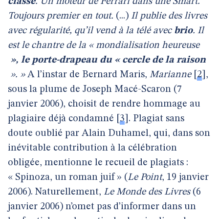
classe
. Un moteur de Ferrari dans une Smart.
Toujours premier en tout.
(...)
Il publie des livres
avec régularité, qu’il vend à la télé avec
brio
. Il
est le chantre de la « mondialisation heureuse
», le porte-drapeau du « cercle de la raison
». »
A l’instar de Bernard Maris,
Marianne
[
2
]
,
sous la plume de Joseph Macé-Scaron (7
janvier 2006), choisit de rendre hommage au
plagiaire déjà condamné
[
3
]
. Plagiat sans
doute oublié par Alain Duhamel, qui, dans son
inévitable contribution à la célébration
obligée, mentionne le recueil de plagiats :
« Spinoza, un roman juif » (
Le Point
, 19 janvier
2006). Naturellement,
Le Monde des Livres
(6
janvier 2006) n’omet pas d’informer dans un