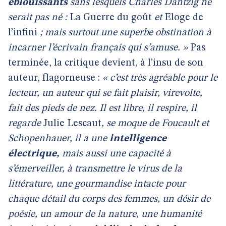
éblouissants
sans lesquels Charles Dantzig ne
serait pas né :
La
Guerre du goût
et
Eloge de
l’infini
; mais surtout une superbe obstination à
incarner l’écrivain français qui s’amuse. »
Pas
terminée, la critique devient, à l’insu de son
auteur, flagorneuse :
« c’est très agréable pour le
lecteur, un auteur qui se fait plaisir, virevolte,
fait des pieds de nez. Il est libre, il respire, il
regarde
Julie Lescaut
, se moque de Foucault et
Schopenhauer, il a une
intelligence
électrique,
mais aussi une capacité à
s’émerveiller, à transmettre le virus de la
littérature, une gourmandise intacte pour
chaque détail du corps des femmes, un désir de
poésie, un amour de la nature, une humanité