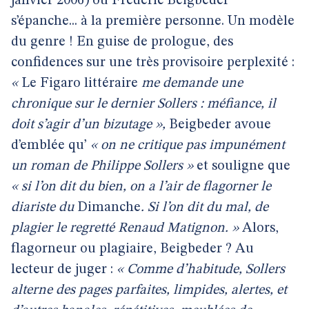
janvier 2006) où Frédéric Beigbeder
s’épanche... à la première personne. Un modèle
du genre ! En guise de prologue, des
confidences sur une très provisoire perplexité :
«
Le Figaro littéraire
me demande une
chronique sur le dernier Sollers : méfiance, il
doit s’agir d’un bizutage »,
Beigbeder avoue
d’emblée qu’
« on ne critique pas impunément
un roman de Philippe Sollers »
et souligne que
« si l’on dit du bien, on a l’air de flagorner le
diariste du
Dimanche
. Si l’on dit du mal, de
plagier le regretté Renaud Matignon. »
Alors,
flagorneur ou plagiaire, Beigbeder ? Au
lecteur de juger :
« Comme d’habitude, Sollers
alterne des pages parfaites, limpides, alertes, et