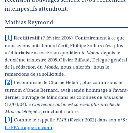
recension d’ouvrages sérieux et/ou réellement
intempestifs attendront.
Mathias Reymond
[
1
]
Rectificatif
(7 février 2006). Contrairement à ce que
nous avions initialement écrit, Phillipe Sollers n’est plus
« éditorialiste associé » au quotidien
le Monde
depuis le
deuxième trimestre 2005. Olivier Biffaud, Délégué général
de la rédaction du
Monde
, nous a alertés : nous le
remercions de sa sollicitude...
[
2
]
L’économiste de Charlie Hebdo, plus connu sous le
surnom d’Oncle Bernard, avait rendu hommage à l’avant-
dernier ouvrage de Minc dans les colonnes de
Marianne
(12/04/04).
« Convenons qu’on est souvent plus proche de
Minc qu’éloigné »
, concluait-il alors...
[
3
]
Comme le rappelle
PLPL
(février 2002) dans son n°8 :
Le PPA frappé au cœur
.