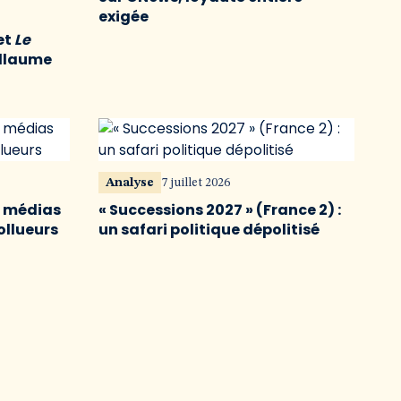
exigée
et
Le
illaume
Analyse
7 juillet 2026
s médias
« Successions 2027 » (France 2) :
ollueurs
un safari politique dépolitisé