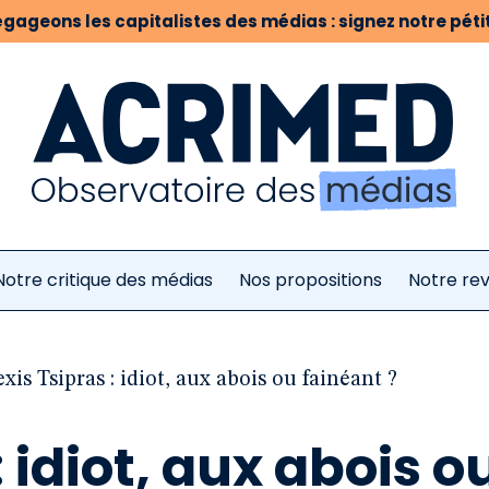
gageons les capitalistes des médias : signez notre pétit
Notre critique des médias
Nos propositions
Notre re
xis Tsipras : idiot, aux abois ou fainéant ?
: idiot, aux abois o