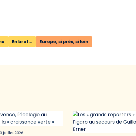
me
En bref...
Europe, si près, si loin
0 juillet 2026