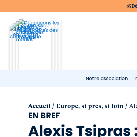
💰
Dé
Notre association
/
/
Accueil
Europe, si près, si loin
Ale
EN BREF
Alexis Tsipras 