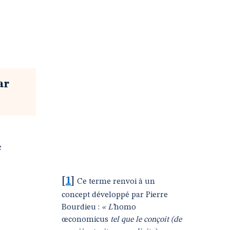
ar
e
[
1
]
Ce terme renvoi à un
concept développé par Pierre
Bourdieu :
« L’
homo
œconomicus
tel que le conçoit (de