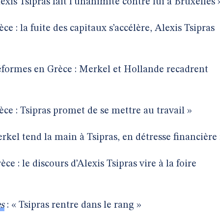
lexis Tsipras fait l’unanimité contre lui à Bruxelles 
èce : la fuite des capitaux s’accélère, Alexis Tsipras
éformes en Grèce : Merkel et Hollande recadrent
èce : Tsipras promet de se mettre au travail »
rkel tend la main à Tsipras, en détresse financière
èce : le discours d’Alexis Tsipras vire à la foire
es
: « Tsipras rentre dans le rang »