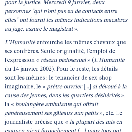
pour la justice. Mercredi 9 janvier, deux
personnes "qui n’ont pas eu de contacts entre
elles" ont fourni les mêmes indications macabres
au juge, assure le magistrat
».
L’Humanité
enfourche les mêmes chevaux que
ses confrères. Seule originalité, l’emploi de
l’expression «
réseau pédosexuel
» (
L’Humanité
du 14 janvier 2002). Pour le reste, les détails
sont les mêmes : le tenancier de sex-shop
imaginaire, le «
prêtre-ouvrier
[...]
si dévoué à la
cause des jeunes, dans les quartiers déshérités
»,
la «
boulangère ambulante qui offrait
généreusement ses gâteaux aux petits
», etc. Le
journaliste précise que «
la plupart des mis en
examen nient farouchement [...] mais tous ont