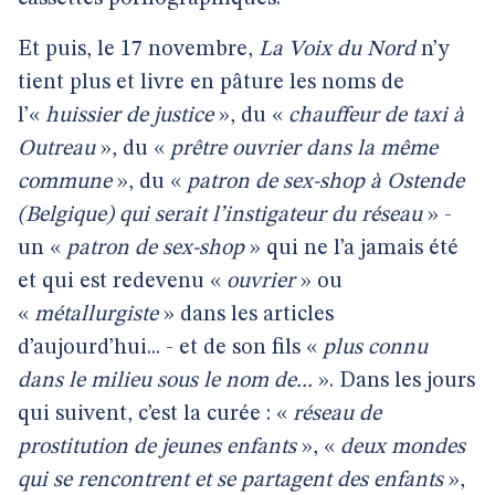
Et puis, le 17 novembre,
La Voix du Nord
n’y
tient plus et livre en pâture les noms de
l’«
huissier de justice
», du «
chauffeur de taxi à
Outreau
», du «
prêtre ouvrier dans la même
commune
», du «
patron de sex-shop à Ostende
(Belgique) qui serait l’instigateur du réseau
» -
un «
patron de sex-shop
» qui ne l’a jamais été
et qui est redevenu «
ouvrier
» ou
«
métallurgiste
» dans les articles
d’aujourd’hui... - et de son fils «
plus connu
dans le milieu sous le nom de...
». Dans les jours
qui suivent, c’est la curée : «
réseau de
prostitution de jeunes enfants
», «
deux mondes
qui se rencontrent et se partagent des enfants
»,