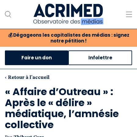
💰
Dégageons les capitalistes des médias : signez
notre pétition !
Notre association
Faire un don
Infolettre
Notre critique des médias
Nos propositions
‹ Retour à l'accueil
« Affaire d’Outreau » :
Notre revue
Après le « délire »
Boutique
médiatique, l’amnésie
collective