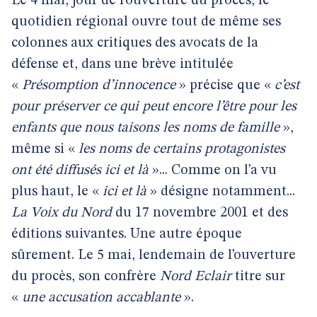
Le 4 mai, jour de l’ouverture du procès, le
quotidien régional ouvre tout de même ses
colonnes aux critiques des avocats de la
défense et, dans une brève intitulée
«
Présomption d’innocence
» précise que «
c’est
pour préserver ce qui peut encore l’être pour les
enfants que nous taisons les noms de famille
»,
même si «
les noms de certains protagonistes
ont été diffusés ici et là
»... Comme on l’a vu
plus haut, le «
ici et là
» désigne notamment...
La Voix du Nord
du 17 novembre 2001 et des
éditions suivantes. Une autre époque
sûrement. Le 5 mai, lendemain de l’ouverture
du procès, son confrère
Nord Eclair
titre sur
«
une accusation accablante
».