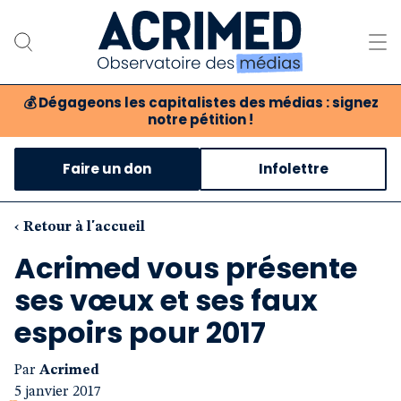
💰
Dégageons les capitalistes des médias : signez
notre pétition !
Notre association
Faire un don
Infolettre
Notre critique des médias
Nos propositions
‹ Retour à l'accueil
Acrimed vous présente
Notre revue
ses vœux et ses faux
Boutique
espoirs pour 2017
Par
Acrimed
5 janvier 2017