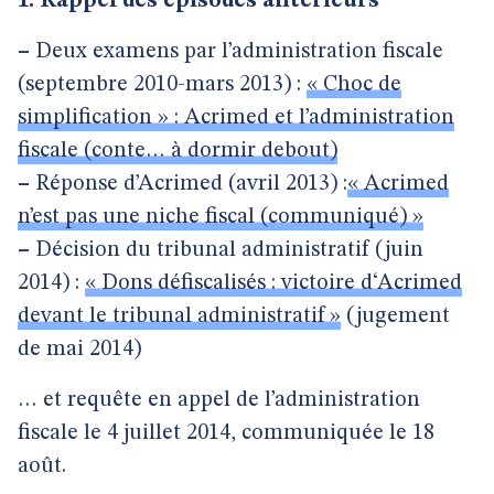
1. Rappel des épisodes antérieurs
–
Deux examens par l’administration fiscale
(septembre 2010-mars 2013) :
« Choc de
simplification » : Acrimed et l’administration
fiscale (conte… à dormir debout)
–
Réponse d’Acrimed (avril 2013) :
« Acrimed
n’est pas une niche fiscal (communiqué) »
–
Décision du tribunal administratif (juin
2014) :
« Dons défiscalisés : victoire d‘Acrimed
devant le tribunal administratif »
(jugement
de mai 2014)
… et requête en appel de l’administration
fiscale le 4 juillet 2014, communiquée le 18
août.