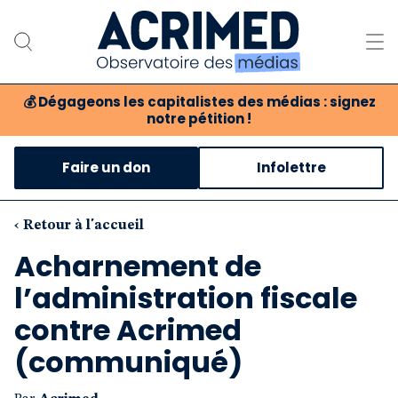
💰
Dégageons les capitalistes des médias : signez
notre pétition !
Notre association
Faire un don
Infolettre
Notre critique des médias
Nos propositions
‹ Retour à l'accueil
Acharnement de
Notre revue
l’administration fiscale
Boutique
contre Acrimed
(communiqué)