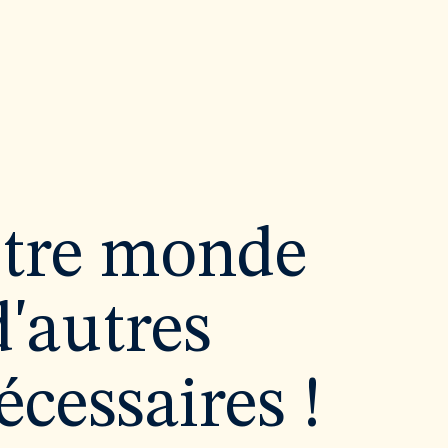
utre monde
d'autres
cessaires !