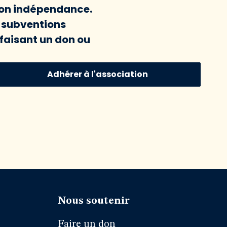
 son indépendance.
x subventions
faisant un don ou
Adhérer à l'association
Nous soutenir
Faire un don