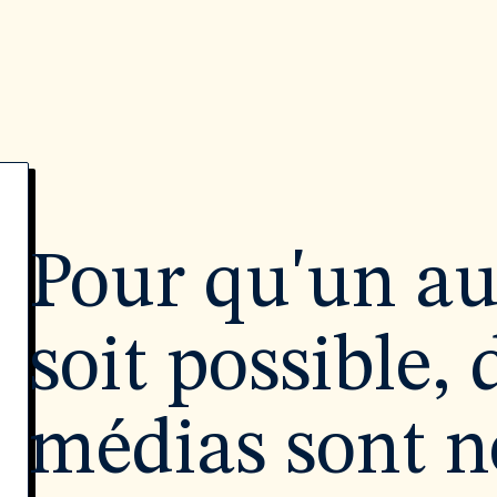
Pour qu'un a
soit possible, 
médias sont né