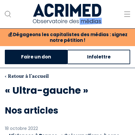
💰
Dégageons les capitalistes des médias : signez
notre pétition !
Notre association
Faire un don
Infolettre
Notre critique des médias
Nos propositions
‹ Retour à l'accueil
« Ultra-gauche »
Notre revue
Boutique
Nos articles
18 octobre 2022