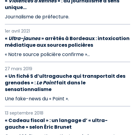
«
Violences à Rennes
» : du journalisme à sens
unique…
Journalisme de préfecture.
1er avril 2021
«
Ultra-jaunes
» arrêtés à Bordeaux : intoxication
médiatique aux sources policières
« Notre source policière confirme »...
27 mars 2019
« Un fiché S d’ultragauche qui transportait des
grenades » :
Le Point
fait dans le
sensationnalisme
Une fake-news du « Point ».
13 septembre 2018
« Cadeau fiscal » : un langage d’ « ultra-
gauche » selon Éric Brunet