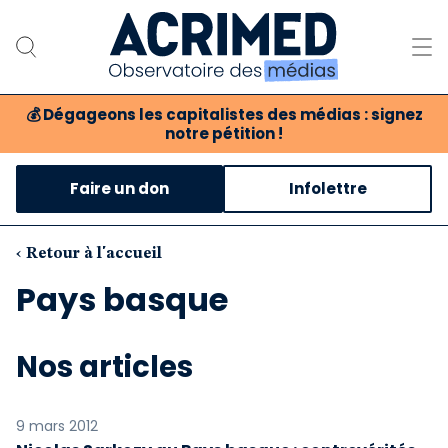
💰
Dégageons les capitalistes des médias : signez
notre pétition !
Notre association
Faire un don
Infolettre
Notre critique des médias
Nos propositions
‹ Retour à l'accueil
Pays basque
Notre revue
Boutique
Nos articles
9 mars 2012