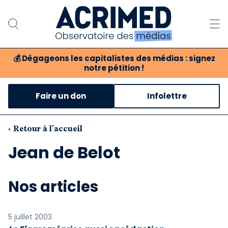
💰
Dégageons les capitalistes des médias : signez
notre pétition !
Notre association
Faire un don
Infolettre
Notre critique des médias
Nos propositions
‹ Retour à l'accueil
Jean de Belot
Notre revue
Boutique
Nos articles
5 juillet 2003