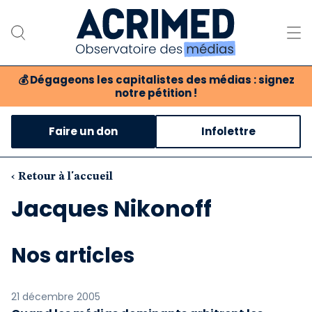
💰
Dégageons les capitalistes des médias : signez
notre pétition !
Notre association
Faire un don
Infolettre
Notre critique des médias
Nos propositions
‹ Retour à l'accueil
Jacques Nikonoff
Notre revue
Boutique
Nos articles
21 décembre 2005