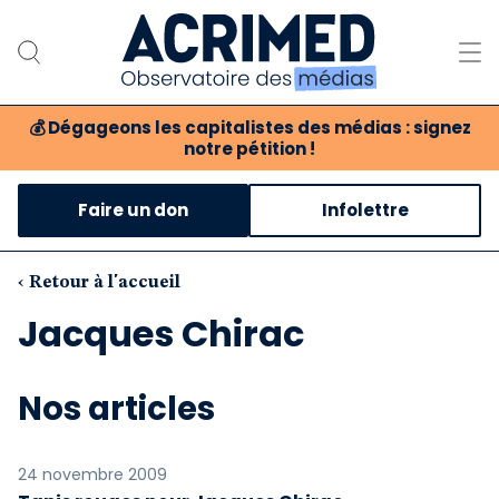
💰
Dégageons les capitalistes des médias : signez
notre pétition !
Notre association
Faire un don
Infolettre
Notre critique des médias
Nos propositions
‹ Retour à l'accueil
Jacques Chirac
Notre revue
Boutique
Nos articles
24 novembre 2009