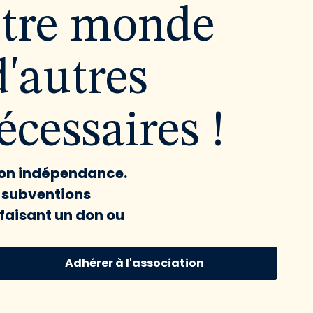
utre monde
d'autres
cessaires !
 son indépendance.
x subventions
faisant un don ou
Adhérer à l'association