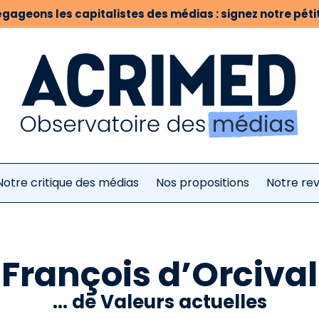
gageons les capitalistes des médias : signez notre pétit
Notre critique des médias
Nos propositions
Notre re
François d’Orcival
... de Valeurs actuelles