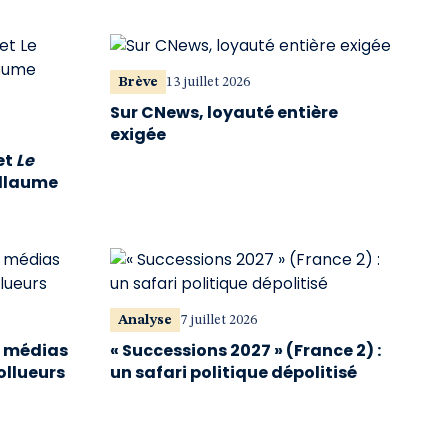
Brève
13 juillet 2026
Sur CNews, loyauté entière
exigée
et
Le
illaume
Analyse
7 juillet 2026
s médias
« Successions 2027 » (France 2) :
ollueurs
un safari politique dépolitisé