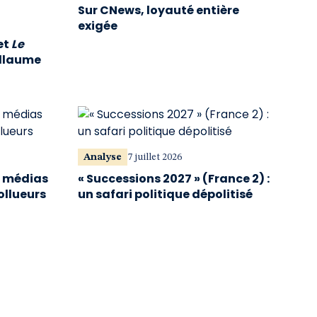
Sur CNews, loyauté entière
exigée
et
Le
illaume
Analyse
7 juillet 2026
s médias
« Successions 2027 » (France 2) :
ollueurs
un safari politique dépolitisé