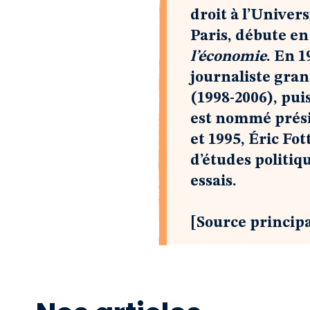
droit à l’Univers
Paris, débute e
l’économie
. En 1
journaliste gra
(1998-2006), puis
est nommé prési
et 1995, Éric Fo
d’études politiq
essais.
[Source principa