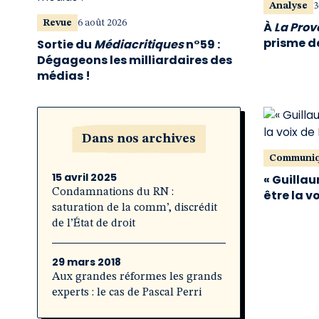
Analyse
3
Revue
6 août 2026
À
La Pro
prisme de
Sortie du
Médiacritiques
n°59 :
Dégageons les milliardaires des
médias !
Dans nos archives
Communi
15 avril 2025
« Guillau
Condamnations du RN :
être la v
saturation de la comm’, discrédit
de l’État de droit
29 mars 2018
Aux grandes réformes les grands
experts : le cas de Pascal Perri