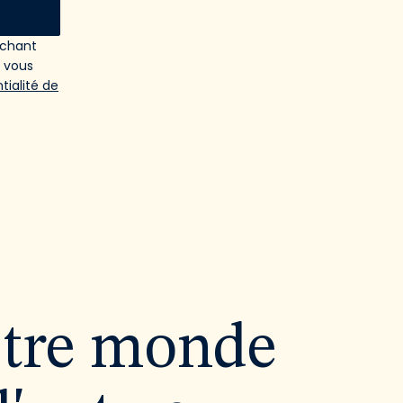
ochant
e vous
tialité de
utre monde