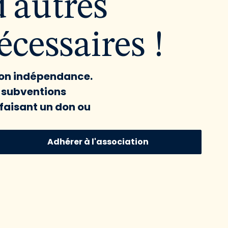
d'autres
cessaires !
 son indépendance.
x subventions
faisant un don ou
Adhérer à l'association