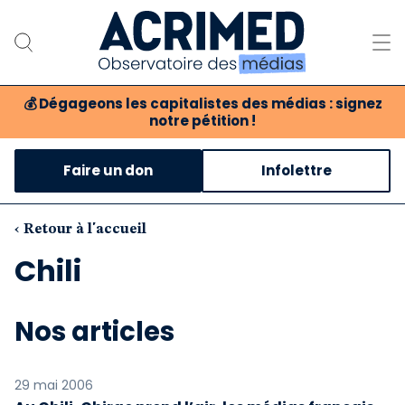
💰
Dégageons les capitalistes des médias : signez
notre pétition !
Notre association
Faire un don
Infolettre
Notre critique des médias
Nos propositions
‹ Retour à l'accueil
Chili
Notre revue
Boutique
Nos articles
29 mai 2006