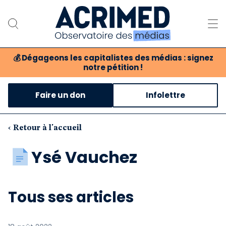
💰
Dégageons les capitalistes des médias : signez
notre pétition !
Notre association
Faire un don
Infolettre
Notre critique des médias
Nos propositions
‹ Retour à l'accueil
Notre revue
Ysé Vauchez
Boutique
Tous ses articles