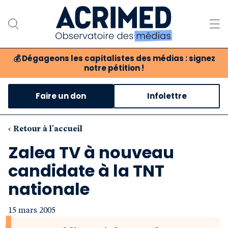
💰
Dégageons les capitalistes des médias : signez
notre pétition !
Notre association
Faire un don
Infolettre
Notre critique des médias
Nos propositions
‹ Retour à l'accueil
Zalea TV à nouveau
Notre revue
candidate à la TNT
Boutique
nationale
15 mars 2005