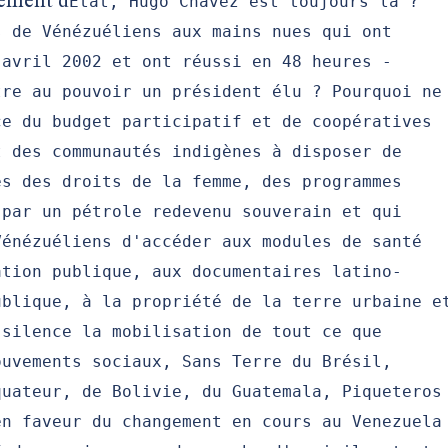
tement d
État, Hugo Chavez est toujours là ?
s de Vénézuéliens aux mains nues qui ont
'avril 2002 et ont réussi en 48 heures -
tre au pouvoir un président élu ? Pourquoi ne
ce du budget participatif et de coopératives
t des communautés indigènes à disposer de
es des droits de la femme, des programmes
 par un pétrole redevenu souverain et qui
Vénézuéliens d'accéder aux modules de santé
ation publique, aux documentaires latino-
ublique, à la propriété de la terre urbaine e
 silence la mobilisation de tout ce que
ouvements sociaux, Sans Terre du Brésil,
quateur, de Bolivie, du Guatemala, Piqueteros
en faveur du changement en cours au Venezuela