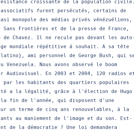
résistance croissante de la population civile
 associatifs furent persécutés, certains de
uasi monopole des médias privés vénézuéliens,
s Sans Frontières et de la presse de France,
e de Chavez. Il ne recule pas devant les auto
age mondiale répétitive á souhait. A sa tête
 latino}, ami personnel de George Bush, qui s
du Venezuela. Nous avons observé le boom
ur Audiovisuel. En 2003 et 2004, 120 radios e
s par les habitants des quartiers populaires
ité a la légalité, grâce à l'élection de Hugo
 la fin de l'année, qui disposent d'une
our un terme de cinq ans renouvelables, à la
tants au maniement de l'image et du son. Est-
ent de la démocratie ? Une loi demandera