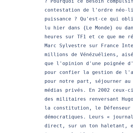
? Pourquoi ce besoin compulsi
contestation de l'ordre néo-l
puissance ? Qu'est-ce qui obl
lu hier dans {Le Monde} ou da
heures sur TF1 et ce que me r
Marc Sylvestre sur France Int
millions de Vénézuéliens, ais
que l'opinion d'une poignée d
pour confier la gestion de l'
pour notre part, séjourner au
médias privés. En 2002 ceux-c
des militaires renversant Hug
la constitution, le Défenseur
démocratiques. Leurs « journa
direct, sur un ton haletant, 