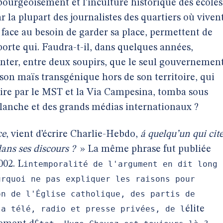
bourgeoisement et l’inculture historique des écoles
 la plupart des journalistes des quartiers où viven
 face au besoin de garder sa place, permettent de
porte qui. Faudra-t-il, dans quelques années,
nter, entre deux soupirs, que le seul gouvernemen
son maïs transgénique hors de son territoire, qui
aire par le MST et la Via Campesina, tomba sous
Blanche et des grands médias internationaux ?
ce
, vient d’écrire Charlie-Hebdo,
á quelqu’un qui cit
dans ses discours ?
» La même phrase fut publiée
002. L
intemporalité de l'argument en dit long
urquoi ne pas expliquer les raisons pour
on de l'Église catholique, des partis de
la télé, radio et presse privées, de l
élite