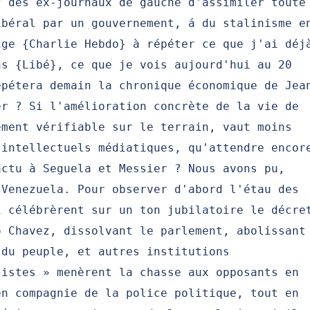
f des ex-journaux de gauche d'assimiler toute
ibéral par un gouvernement, á du stalinisme e
ige {Charlie Hebdo} à répéter ce que j'ai déj
ns {Libé}, ce que je vois aujourd'hui au 20
épétera demain la chronique économique de Jea
er ? Si l'amélioration concrète de la vie de
ément vérifiable sur le terrain, vaut moins
'intellectuels médiatiques, qu'attendre encor
actu à Seguela et Messier ? Nous avons pu,
 Venezuela. Pour observer d'abord l'étau des
i célébrèrent sur un ton jubilatoire le décre
o Chavez, dissolvant le parlement, abolissant
 du peuple, et autres institutions
listes » menèrent la chasse aux opposants en
en compagnie de la police politique, tout en