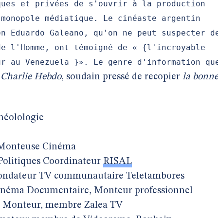
ques et privées de s'ouvrir à la production
 monopole médiatique. Le cinéaste argentin
en Eduardo Galeano, qu'on ne peut suspecter d
de l'Homme, ont témoigné de « {l'incroyable
ur au Venezuela }». Le genre d'information qu
s
Charlie Hebdo
, soudain pressé de recopier
la bonn
héolologie
e Monteuse Cinéma
 Politiques Coordinateur
RISAL
 Fondateur TV communautaire Teletambores
Cinéma Documentaire, Monteur professionnel
a, Monteur, membre Zalea TV