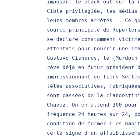
imposant le black-out sur la 
Cible privilégiée, les médias
leurs membres arrêtés... Ce q
source principale de Reporter
se déclare constamment victim
attentats pour nourrir une im
Gustavo Cisneros, le {Murdoch
rêve déjà en futur président 
impressionnant du Tiers Secte
télés associatives, fabriquée
sont passées de la clandestin
Chavez. On en attend 200 pour
fréquence 24 heures sur 24, p
condition de former l es habi
ce le signe d'un affaiblissem