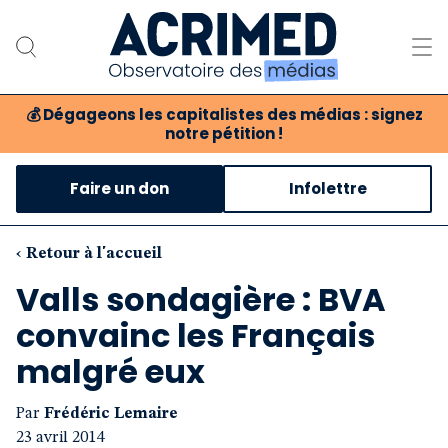
💰
Dégageons les capitalistes des médias : signez
notre pétition !
Notre association
Faire un don
Infolettre
Notre critique des médias
Nos propositions
‹ Retour à l'accueil
Valls sondagière : BVA
Notre revue
convainc les Français
Boutique
malgré eux
Par
Frédéric Lemaire
23 avril 2014