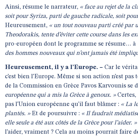
Ainsi, résume le narrateur,
« face au rejet de la c
soit pour Syriza, parti de gauche radicale, soit po
Heureusement,
« un tout nouveau parti créé par u
Theodorakis, tente d’éviter cette course dans les ex
pro-européen dont le programme se résume… à
des hommes nouveaux qui n’ont jamais été impliqué
Heureusement, il y a l’Europe. –
Car le vérit
c’est bien l’Europe. Même si son action n’est pas
de la Commission en Grèce Pavos Karvounis se d
européenne qui a mis la Grèce à genoux. »
Certes, 
pas l’Union européenne qu’il faut blâmer :
« La le
plantés. »
Et de poursuivre :
« Il faudrait médiatis
elle seule a été aux côtés de la Grèce pour l’aider. »
l’aider, vraiment ? Cela au moins pourrait faire d