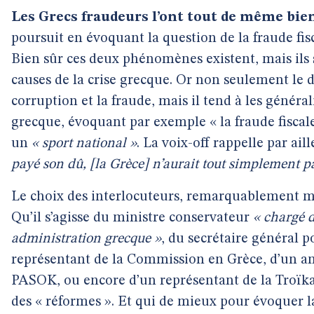
Les Grecs fraudeurs l’ont tout de même bien
poursuit en évoquant la question de la fraude fis
Bien sûr ces deux phénomènes existent, mais ils s
causes de la crise grecque. Or non seulement le d
corruption et la fraude, mais il tend à les généra
grecque, évoquant par exemple « la fraude fisc
un
« sport national »
. La voix-off rappelle par ai
payé son dû, [la Grèce] n’aurait tout simplement p
Le choix des interlocuteurs, remarquablement mo
Qu’il s’agisse du ministre conservateur
« chargé d
administration grecque »
, du secrétaire général po
représentant de la Commission en Grèce, d’un an
PASOK, ou encore d’un représentant de la Troïka,
des « réformes ». Et qui de mieux pour évoquer 