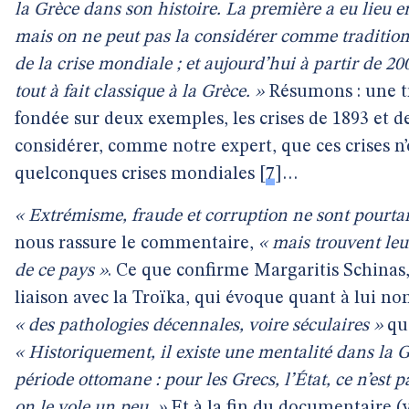
la Grèce dans son histoire. La première a eu lieu e
mais on ne peut pas la considérer comme traditionne
de la crise mondiale ; et aujourd’hui à partir de 2009
tout à fait classique à la Grèce. »
Résumons : une tra
fondée sur deux exemples, les crises de 1893 et d
considérer, comme notre expert, que ces crises n
quelconques crises mondiales
[
7
]
…
« Extrémisme, fraude et corruption ne sont pourtan
nous rassure le commentaire,
« mais trouvent leu
de ce pays »
. Ce que confirme Margaritis Schinas,
liaison avec la Troïka, qui évoque quant à lui no
« des pathologies décennales, voire séculaires »
que
« Historiquement, il existe une mentalité dans la 
période ottomane : pour les Grecs, l’État, ce n’est 
on le vole un peu. »
Et à la fin du documentaire (v