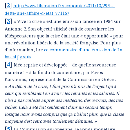
[
2
]
http://www.liberation.fr/economie/2011/10/29/la-
dette-une-affaire-d-etat_771167
[
3
]
« Vive la crise » est une émission lancée en 1984 sur
Antenne 2. Son objectif affiché était de convaincre les
téléspectateurs que la crise était une « opportunité » pour
une révolution libérale de la société française. Pour plus
d’information, lire
ce commentaire d’une émission de Là-
bas si j’y suis
.
[
4
]
Idée reprise et développée – de quelle savoureuse
manière ! – à la fin du documentaire, par Pavos
Karvounis, représentant de la Commission en Grèce :
« Au début de la crise, l’État grec n’a pris de l’argent qu’à
ceux qui semblaient en avoir : les retraités et les salariés. Il
n’en a pas collecté auprès des médecins, des avocats, des très
riches. Cela a été fait seulement dans un second temps,
lorsque nous avons compris que ça n’allait plus, que la classe
moyenne s’est retrouvée totalement démunie. »
[
5
]
La Commission européenne, le Fonds monétaire