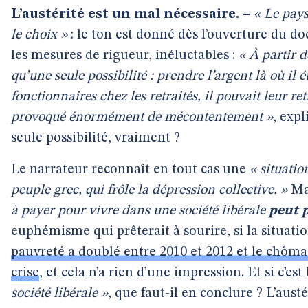
L’austérité est un mal nécessaire. –
« Le pays
le choix »
: le ton est donné dès l’ouverture du 
les mesures de rigueur, inéluctables :
« À partir d
qu’une seule possibilité : prendre l’argent là où il é
fonctionnaires chez les retraités, il pouvait leur re
provoqué énormément de mécontentement »
, exp
seule possibilité, vraiment ?
Le narrateur reconnaît en tout cas une
« situatio
peuple grec, qui frôle la dépression collective. »
Mai
à payer pour vivre dans une société libérale
peut p
euphémisme qui prêterait à sourire, si la situatio
pauvreté a doublé entre 2010 et 2012 et le chômag
crise
, et cela n’a rien d’une impression. Et si c’est
société libérale »
, que faut-il en conclure ? L’aust