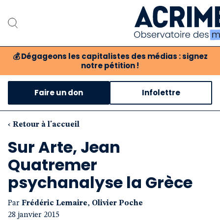
💰
Dégageons les capitalistes des médias : signez
notre pétition !
Notre associat
Faire un don
Infolettre
Notre critique des 
Nos propositio
‹ Retour à l'accueil
Sur Arte, Jean
Notre revue
Quatremer
Boutique
psychanalyse la Grèce
Par
Frédéric Lemaire
,
Olivier Poche
28 janvier 2015