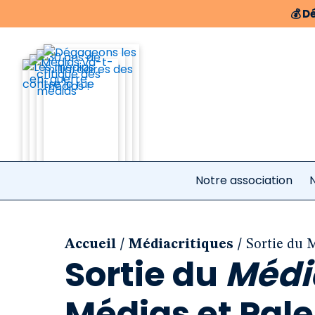
💰
Dé
Notre association
N
/
/
Accueil
Médiacritiques
Sortie du M
Sortie du
Médi
Médias et Pale