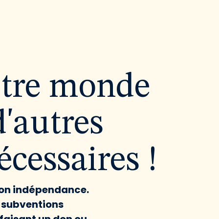
utre monde
d'autres
cessaires !
 son indépendance.
x subventions
faisant un don ou