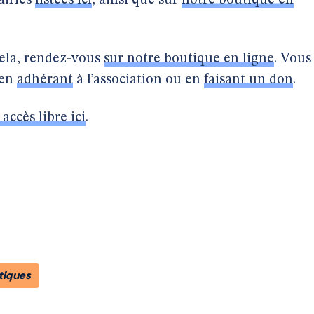
airies
listées ici
, ainsi que sur
notre boutique en
cela, rendez-vous
sur notre boutique en ligne
. Vous
 en
adhérant
à l’association ou en
faisant un don
.
 accès libre ici
.
tiques