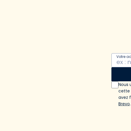
Votre a
Nous u
cette
avez 
Brevo
.