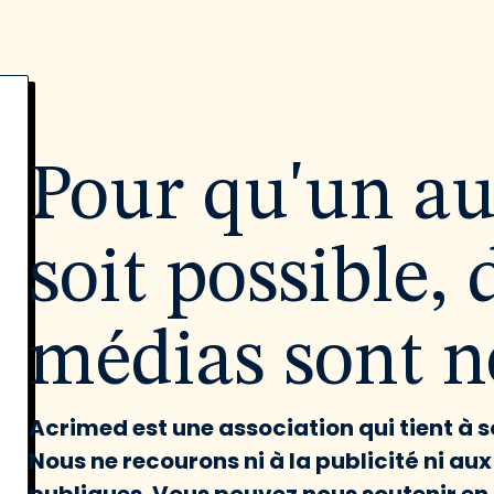
Pour qu'un a
soit possible, 
médias sont né
Acrimed est une association qui tient à
Nous ne recourons ni à la publicité ni au
publiques. Vous pouvez nous soutenir en 