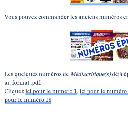
Vous pouvez commander les anciens numéros en
Les quelques numéros de
Médiacritique(s)
déjà é
au format .pdf.
Cliquez
ici pour le numéro 1
,
ici pour le numéro
pour le numéro 18
.