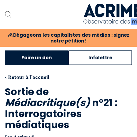
💰
Dégageons les capitalistes des médias : signez
notre pétition !
Notre associat
Faire un don
Infolettre
Notre critique des 
Nos propositio
‹ Retour à l'accueil
Sortie de
Notre revue
Médiacritique(s)
n°21 :
Boutique
Interrogatoires
médiatiques