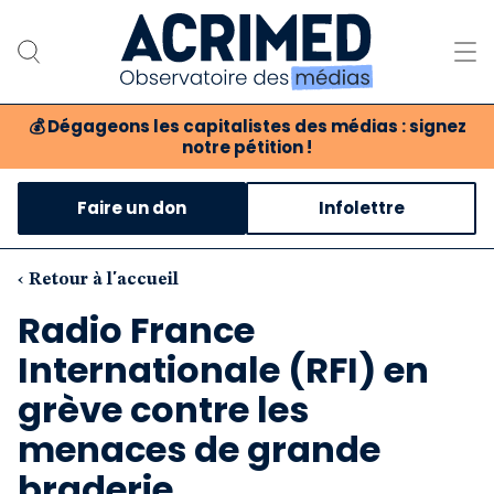
💰
Dégageons les capitalistes des médias : signez
notre pétition !
Notre association
Faire un don
Infolettre
Notre critique des médias
Nos propositions
‹ Retour à l'accueil
Radio France
Notre revue
Internationale (RFI) en
Boutique
grève contre les
menaces de grande
braderie