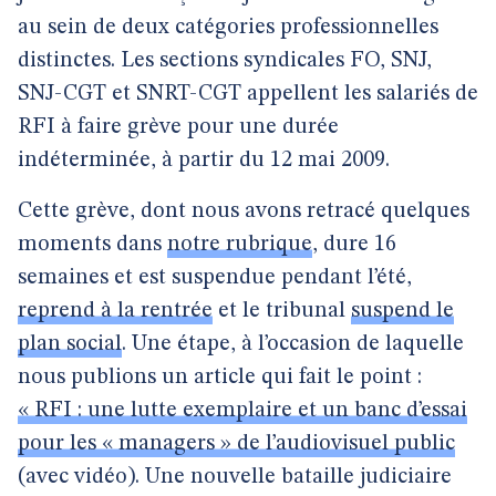
au sein de deux catégories professionnelles
distinctes. Les sections syndicales FO, SNJ,
SNJ-CGT et SNRT-CGT appellent les salariés de
RFI à faire grève pour une durée
indéterminée, à partir du 12 mai 2009.
Cette grève, dont nous avons retracé quelques
moments dans
notre rubrique
, dure 16
semaines et est suspendue pendant l’été,
reprend à la rentrée
et le tribunal
suspend le
plan social
. Une étape, à l’occasion de laquelle
nous publions un article qui fait le point :
« RFI : une lutte exemplaire et un banc d’essai
pour les « managers » de l’audiovisuel public
(avec vidéo).
Une nouvelle bataille judiciaire