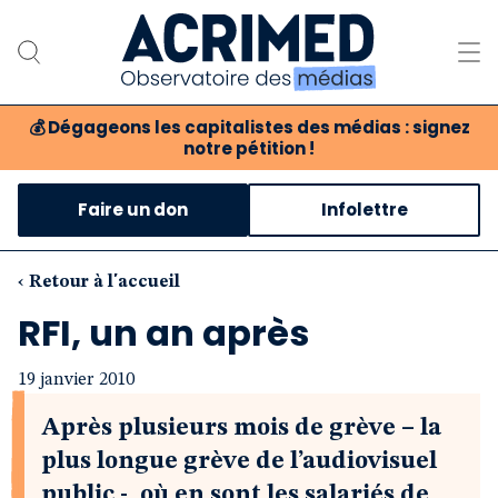
💰
Dégageons les capitalistes des médias : signez
notre pétition !
Notre association
Faire un don
Infolettre
Notre critique des médias
Nos propositions
‹ Retour à l'accueil
RFI, un an après
Notre revue
19 janvier 2010
Boutique
Après plusieurs mois de grève – la
plus longue grève de l’audiovisuel
public -, où en sont les salariés de