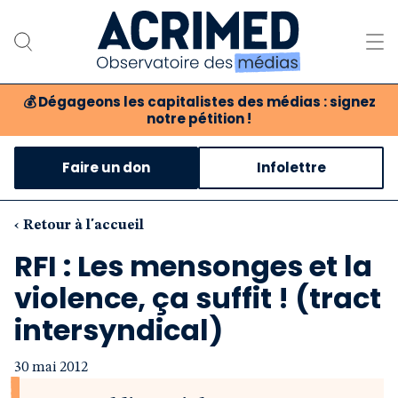
💰
Dégageons les capitalistes des médias : signez
notre pétition !
Notre association
Faire un don
Infolettre
Notre critique des médias
Nos propositions
‹ Retour à l'accueil
RFI : Les mensonges et la
Notre revue
violence, ça suffit ! (tract
Boutique
intersyndical)
30 mai 2012