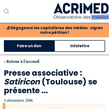
💰
Dégageons les capitalistes des médias : signez
notre pétition !
Notre association
Faire un don
Infolettre
Notre critique des média
Nos propositions
‹ Retour à l'accueil
Presse associative :
Notre revue
Satiricon
(Toulouse) se
Boutique
présente ...
3 décembre 2006