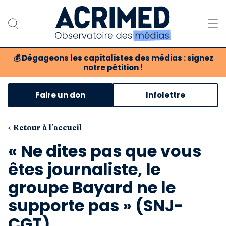
💰
Dégageons les capitalistes des médias : signez
notre pétition !
Notre association
Faire un don
Infolettre
Notre critique des médias
Nos propositions
‹ Retour à l'accueil
« Ne dites pas que vous
Notre revue
êtes journaliste, le
Boutique
groupe Bayard ne le
supporte pas » (SNJ-
CGT)