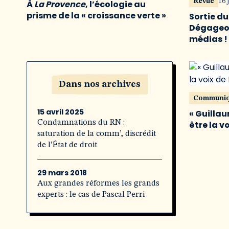
Revue
16 
À
La Provence
, l’écologie au
prisme de la « croissance verte »
Sortie d
Dégageon
médias !
Dans nos archives
Communi
15 avril 2025
« Guillau
Condamnations du RN :
être la v
saturation de la comm’, discrédit
de l’État de droit
29 mars 2018
Aux grandes réformes les grands
experts : le cas de Pascal Perri