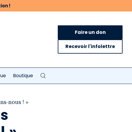
ion !
Faire un don
Recevoir l'infolettre
vue
Boutique
ns-nous ! »
is
! »