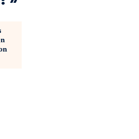
s
on
ion