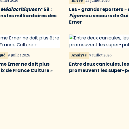
juillet 2026
Brève
15 juillet 2026
u
Médiacritiques
n°59 :
Les « grands reporters » 
s les milliardaires des
Figaro
au secours de Gu
Erner
qué
9 juillet 2026
Analyse
9 juillet 2026
me Erner ne doit plus
Entre deux canicules, le
oix de France Culture »
promeuvent les super-p