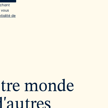
ochant
e vous
tialité de
utre monde
d'autres