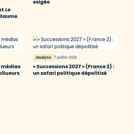
exigée
et
Le
illaume
Analyse
7 juillet 2026
s médias
« Successions 2027 » (France 2) :
ollueurs
un safari politique dépolitisé