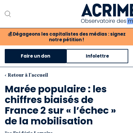
💰
Dégageons les capitalistes des médias : signez
notre pétition !
Notre associat
Faire un don
Infolettre
Notre critique des 
Nos propositio
‹ Retour à l'accueil
Marée populaire : les
Notre revue
chiffres biaisés de
Boutique
France 2 sur « l’échec »
de la mobilisation