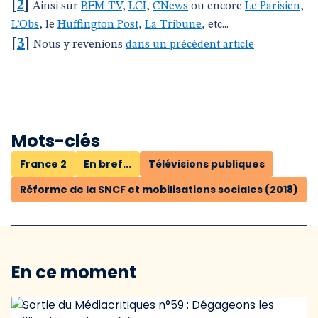
[
2
]
Ainsi sur
BFM-TV
,
LCI
,
CNews
ou encore
Le Parisien
,
L’Obs
, le
Huffington Post
,
La Tribune
, etc...
[
3
]
Nous y revenions
dans un précédent article
Mots-clés
France 2
En bref...
Télévisions publiques
Réforme de la SNCF et mobilisations sociales (2018)
En ce moment