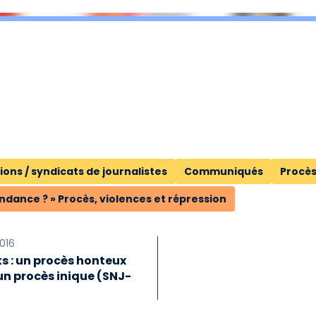
ions / syndicats de journalistes
Communiqués
Procès
ndance ? » Procès, violences et répression
2016
s : un procès honteux
un procès inique (SNJ-