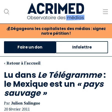
💰
Dégageons les capitalistes des médias : signez
notre pétition !
Notre association
Faire un don
Infolettre
Notre critique des médias
Nos propositions
‹ Retour à l'accueil
Lu dans
Le Télégramme
:
Notre revue
le Mexique est un
« pays
Boutique
sauvage »
Par
Julien Salingue
20 février 2011