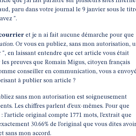
ticle que j’ai fait paraître sur plusieurs sites Interne
, paru dans votre journal le 9 janvier sous le titr
avez ".
courrier
et je n ai fait aucune démarche pour que
ation
. Or vous en publiez, sans mon autorisation, 
 ", en laissant entendre que cet article vous était
r les preuves que Romain Migus, citoyen français
t comme conseiller en communication, vous a envoy
isant à publier son article ?
 publiez sans mon autorisation est soigneusement
ents. Les chiffres parlent d’eux-mêmes. Pour que
 l’article original compte 1771 mots, l’extrait que
exactement 30.66% de l’original que vous dites avoi
et sans mon accord.