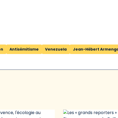
on
Antisémitisme
Venezuela
Jean-Hébert Armeng