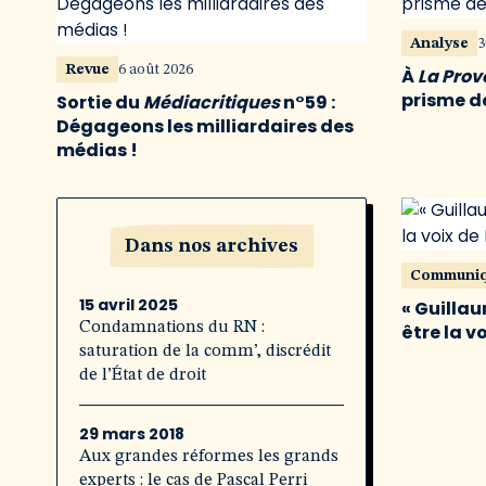
Analyse
3
Revue
6 août 2026
À
La Pro
prisme de
Sortie du
Médiacritiques
n°59 :
Dégageons les milliardaires des
médias !
Dans nos archives
Communi
15 avril 2025
« Guillau
Condamnations du RN :
être la v
saturation de la comm’, discrédit
de l’État de droit
29 mars 2018
Aux grandes réformes les grands
experts : le cas de Pascal Perri