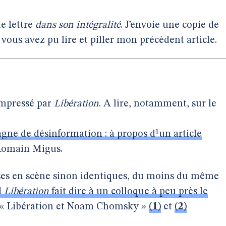
te lettre
dans son intégralité
. J’envoie une copie de
ù vous avez pu lire et piller mon précèdent article.
ompressé par
Libération
. A lire, notamment, sur le
gne de désinformation : à propos d¹un article
 Romain Migus.
es en scène sinon identiques, du moins du même
d
Libération
fait dire à un colloque à peu près le
i « Libération et Noam Chomsky »
(
1
)
et
(
2
)