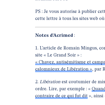
PS : Je vous autorise à publier cet
cette lettre à tous les sites web o
Notes d’Acrimed
:
1. L’article de Romain Mingus, c
site « Le Grand Soir » :
« Chavez, antisémitisme et campa
calomnieux de Libération »
, par
2.
Libération
est coutumier de mis
ordre. Lire, par exemple : «
Quan
contraire de ce qui fut dit
», ains