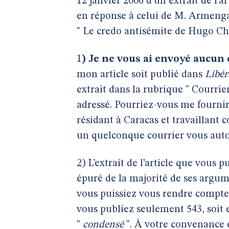
12 janvier 2006 d’un extrait de l’ar
en réponse à celui de M. Armengaud
" Le credo antisémite de Hugo Ch
1
) Je ne vous ai envoyé aucun 
mon article soit publié dans
Libér
extrait dans la rubrique " Courrier
adressé. Pourriez-vous me fourni
résidant à Caracas et travaillan
un quelconque courrier vous autor
2) L’extrait de l’article que vous
épuré de la majorité de ses argum
vous puissiez vous rendre compte :
vous publiez seulement 543, soit 
"
condensé
". À votre convenance 