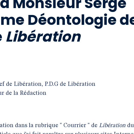
 à Monsieur Serge
ame Déontologie d
e
Libération
f de Libération, P.D.G de Libération
r de la Rédaction
cation dans la rubrique " Courrier " de
Libération
du