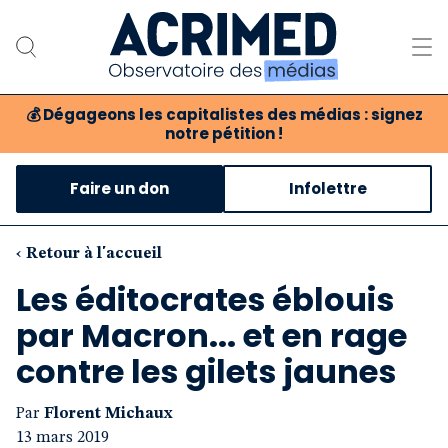
💰
Dégageons les capitalistes des médias : signez
notre pétition !
Notre association
Faire un don
Infolettre
Notre critique des médias
Nos propositions
‹ Retour à l'accueil
Les éditocrates éblouis
Notre revue
par Macron... et en rage
Boutique
contre les gilets jaunes
Par
Florent Michaux
13 mars 2019