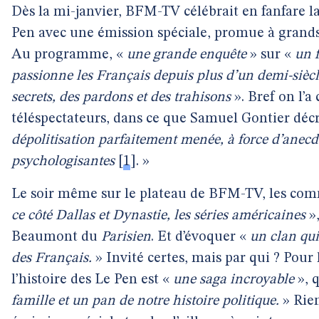
Dès la mi-janvier, BFM-TV célébrait en fanfare l
Pen avec une émission spéciale, promue à grands
Au programme, «
une grande enquête
» sur «
un f
passionne les Français depuis plus d’un demi-siècl
secrets, des pardons et des trahisons
». Bref on l’a
téléspectateurs, dans ce que Samuel Gontier dé
dépolitisation parfaitement menée, à force d’anecdo
psychologisantes
[
1
]
. »
Le soir même sur le plateau de BFM-TV, les com
ce côté Dallas et Dynastie, les séries américaines
»,
Beaumont du
Parisien
. Et d’évoquer «
un clan qui 
des Français.
» Invité certes, mais par qui ? Pour
l’histoire des Le Pen est «
une saga incroyable
», q
famille et un pan de notre histoire politique.
» Rien