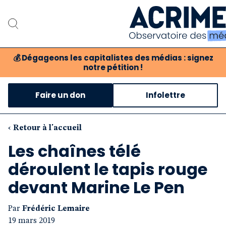
💰
Dégageons les capitalistes des médias : signez
notre pétition !
Notre associatio
Faire un don
Infolettre
Notre critique des m
Nos propositions
‹ Retour à l'accueil
Les chaînes télé
Notre revue
déroulent le tapis rouge
Boutique
devant Marine Le Pen
Par
Frédéric Lemaire
19 mars 2019