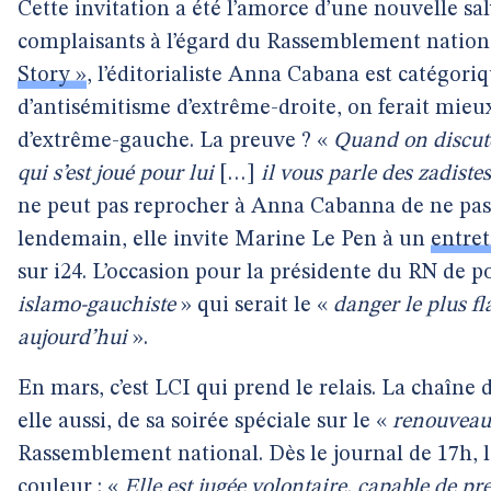
Cette invitation a été l’amorce d’une nouvelle s
complaisants à l’égard du Rassemblement nation
Story »
, l’éditorialiste Anna Cabana est catégoriq
d’antisémitisme d’extrême-droite, on ferait mieu
d’extrême-gauche. La preuve ? «
Quand on discute
qui s’est joué pour lui
[…]
il vous parle des zadistes
ne peut pas reprocher à Anna Cabanna de ne pas av
lendemain, elle invite Marine Le Pen à un
entre
sur i24. L’occasion pour la présidente du RN de po
islamo-gauchiste
» qui serait le «
danger le plus fl
aujourd’hui
».
En mars, c’est LCI qui prend le relais. La chaîne
elle aussi, de sa soirée spéciale sur le «
renouveau
Rassemblement national. Dès le journal de 17h, l
couleur : «
Elle est jugée volontaire, capable de pr