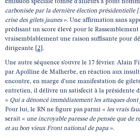
émission spéciale tombe d’ailleurs à point nomm
carbonisée par la dernière élection présidentielle […
crise des gilets jaunes
». Une affirmation sans appe
prédisant un score élevé pour le Rassemblement 
vraisemblablement une raison suffisante pour dér
dirigeante
[
2
]
.
Une autre séquence s’ouvre le 17 février. Alain F
par Apolline de Malherbe, en réaction aux insulte
encontre, en marge d’une manifestation de gilets
entretien, il délivre un satisfecit à la président
«
Qui a dénoncé immédiatement les attaques dont j’a
Pour lui, le RN ne figure pas parmi «
les vrais fa
serait «
une incroyable paresse de pensée que de r
et au bon vieux Front national de papa
».