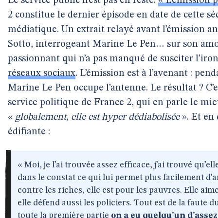
Le service public n’est pas en reste.
« L’émission p
2 constitue le dernier épisode en date de cette 
médiatique. Un extrait relayé avant l’émission a
Sotto, interrogeant Marine Le Pen… sur son amo
passionnant qui n’a pas manqué de susciter l’iron
réseaux sociaux
. L’émission est à l’avenant : pe
Marine Le Pen occupe l’antenne. Le résultat ? C’e
service politique de France 2, qui en parle le mie
«
globalement, elle est hyper dédiabolisée
». Et en 
édifiante :
« Moi, je l’ai trouvée assez efficace, j’ai trouvé qu’elle
dans le constat ce qui lui permet plus facilement d’ar
contre les riches, elle est pour les pauvres. Elle aim
elle défend aussi les policiers. Tout est de la fau
toute la première partie
on a eu quelqu’un d’assez