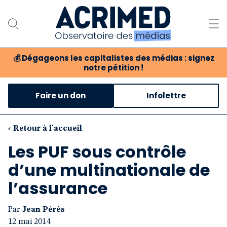
💰
Dégageons les capitalistes des médias : signez
notre pétition !
Notre association
Faire un don
Infolettre
Notre critique des médias
Nos propositions
‹ Retour à l'accueil
Les PUF sous contrôle
Notre revue
d’une multinationale de
Boutique
l’assurance
Par
Jean Pérès
12 mai 2014