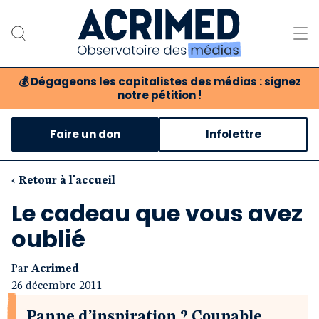
💰
Dégageons les capitalistes des médias : signez
notre pétition !
Notre association
Faire un don
Infolettre
Notre critique des médias
Nos propositions
‹ Retour à l'accueil
Le cadeau que vous avez
Notre revue
oublié
Boutique
Par
Acrimed
26 décembre 2011
Panne d’inspiration ? Coupable