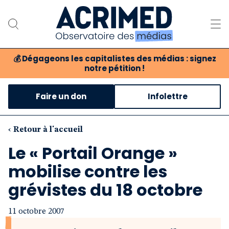
💰
Dégageons les capitalistes des médias : signez
notre pétition !
Notre association
Faire un don
Infolettre
Notre critique des médias
Nos propositions
‹ Retour à l'accueil
Le « Portail Orange »
Notre revue
mobilise contre les
Boutique
grévistes du 18 octobre
11 octobre 2007