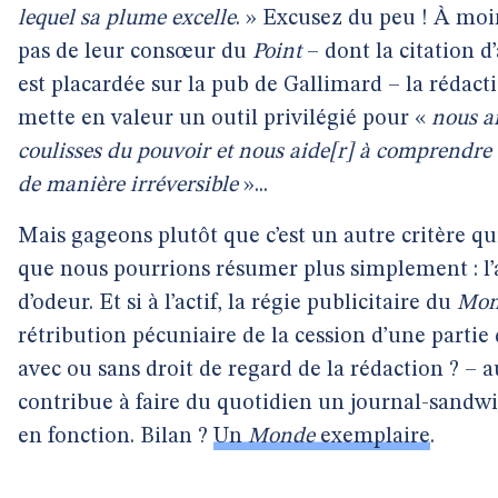
lequel sa plume excelle
. » Excusez du peu ! À moi
pas de leur consœur du
Point
– dont la citation d
est placardée sur la pub de Gallimard – la rédac
mette en valeur un outil privilégié pour «
nous a
coulisses du pouvoir et nous aide[r] à comprendr
de manière irréversible
»...
Mais gageons plutôt que c’est un autre critère qui
que nous pourrions résumer plus simplement : l’a
d’odeur. Et si à l’actif, la régie publicitaire du
Mon
rétribution pécuniaire de la cession d’une partie 
avec ou sans droit de regard de la rédaction ? – au
contribue à faire du quotidien un journal-sandw
en fonction. Bilan ?
Un
Monde
exemplaire
.