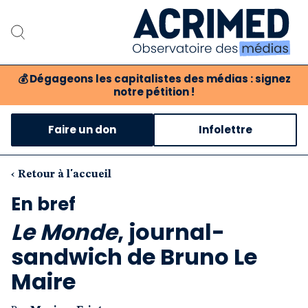
💰
Dégageons les capitalistes des médias : signez
notre pétition !
Notre association
Faire un don
Infolettre
Notre critique des médias
Nos propositions
‹ Retour à l'accueil
En bref
Notre revue
Le Monde
, journal-
Boutique
sandwich de Bruno Le
Maire