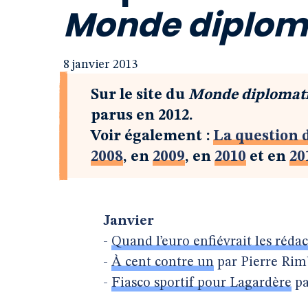
Monde diplom
8 janvier 2013
Sur le site du
Monde diplomat
parus en 2012.
Voir également :
La question 
2008
, en
2009
, en
2010
et en
20
Janvier
-
Quand l’euro enfiévrait les réda
-
À cent contre un
par Pierre Rim
-
Fiasco sportif pour Lagardère
pa