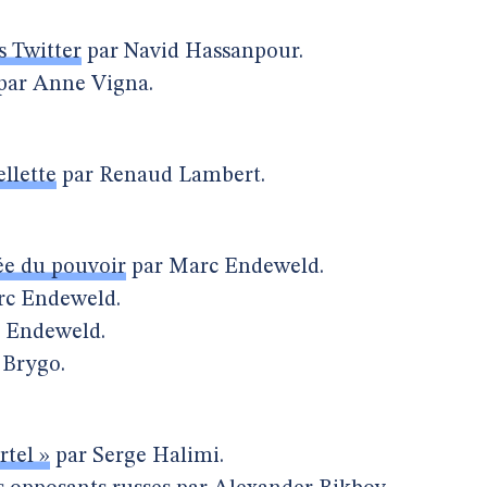
s Twitter
par Navid Hassanpour.
par Anne Vigna.
llette
par Renaud Lambert.
ée du pouvoir
par Marc Endeweld.
c Endeweld.
 Endeweld.
 Brygo.
tel »
par Serge Halimi.