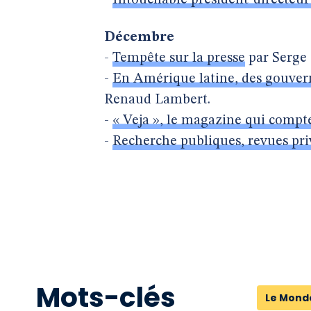
-
Intouchable président-directeur
Décembre
-
Tempête sur la presse
par Serge 
-
En Amérique latine, des gouvern
Renaud Lambert.
-
« Veja », le magazine qui compte
-
Recherche publiques, revues pri
Mots-clés
Le Mond