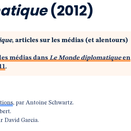
atique
(2012)
ique
, articles sur les médias (et alentours)
des médias dans
Le Monde diplomatique
en
11
.
ctions
, par Antoine Schwartz.
bert.
r David Garcia.