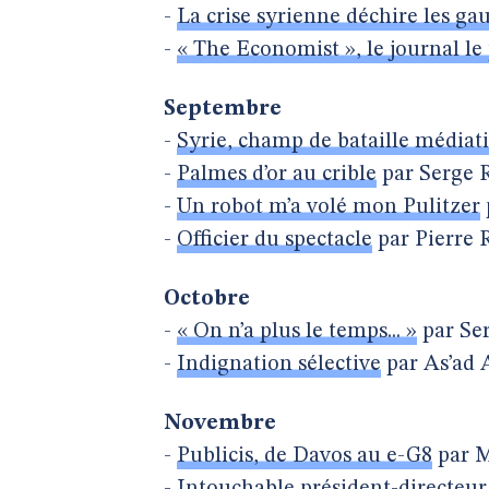
-
La crise syrienne déchire les ga
-
« The Economist », le journal l
Septembre
-
Syrie, champ de bataille médiat
-
Palmes d’or au crible
par Serge 
-
Un robot m’a volé mon Pulitzer
-
Officier du spectacle
par Pierre 
Octobre
-
« On n’a plus le temps... »
par Ser
-
Indignation sélective
par As’ad 
Novembre
-
Publicis, de Davos au e-G8
par M