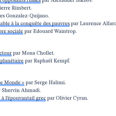
 opposants russes
par Alexander Bikbov.
ierre Rimbert.
es Gonzalez-Quijano.
able à la conquête des pauvres
par Laurence Allard
re sociale
par Edouard Waintrop.
etour
par Mona Chollet.
planétaire
par Raphaël Kempf.
Le Monde »
par Serge Halimi.
 Shervin Ahmadi.
e à l’épouvantail grec
par Olivier Cyran.