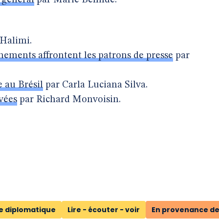
 général
par Marie Bénilde.
Halimi.
ements affrontent les patrons de presse
par
 au Brésil
par Carla Luciana Silva.
vées
par Richard Monvoisin.
e diplomatique
Lire - écouter - voir
En provenance de 