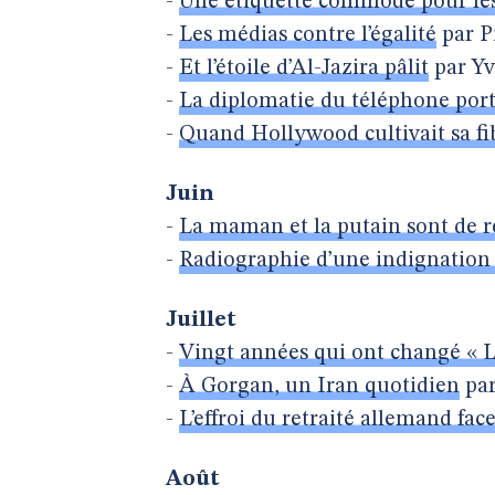
-
Une étiquette commode pour les
-
Les médias contre l’égalité
par P
-
Et l’étoile d’Al-Jazira pâlit
par Yv
-
La diplomatie du téléphone port
-
Quand Hollywood cultivait sa fib
Juin
-
La maman et la putain sont de r
-
Radiographie d’une indignation 
Juillet
-
Vingt années qui ont changé « 
-
À Gorgan, un Iran quotidien
par
-
L’effroi du retraité allemand fac
Août