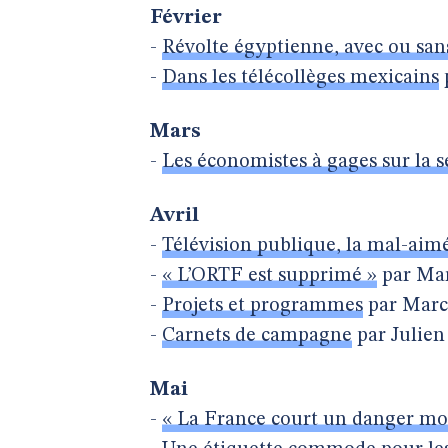
Février
-
Révolte égyptienne, avec ou san
-
Dans les télécollèges mexicains
Mars
-
Les économistes à gages sur la se
Avril
-
Télévision publique, la mal-aim
-
« L’ORTF est supprimé »
par Mar
-
Projets et programmes
par Marc
-
Carnets de campagne
par Julien
Mai
-
« La France court un danger mor