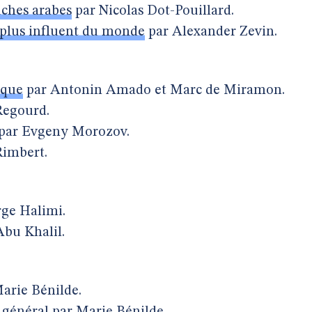
uches arabes
par Nicolas Dot-Pouillard.
e plus influent du monde
par Alexander Zevin.
ique
par Antonin Amado et Marc de Miramon.
Regourd.
par Evgeny Morozov.
Rimbert.
ge Halimi.
Abu Khalil.
arie Bénilde.