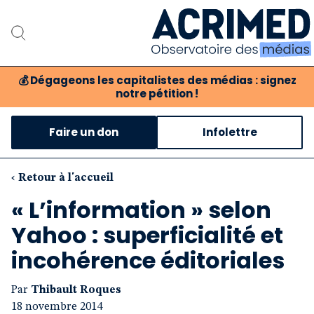
💰
Dégageons les capitalistes des médias : signez
notre pétition !
Notre association
Faire un don
Infolettre
Notre critique des médias
Nos propositions
‹ Retour à l'accueil
« L’information » selon
Notre revue
Yahoo : superficialité et
Boutique
incohérence éditoriales
Par
Thibault Roques
18 novembre 2014