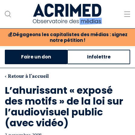
💰
Dégageons les capitalistes des médias : signez
notre pétition !
Notre association
Faire un don
Infolettre
Notre critique des médias
Nos propositions
‹ Retour à l'accueil
L’ahurissant « exposé
Notre revue
des motifs » de la loi sur
Boutique
l’audiovisuel public
(avec vidéo)