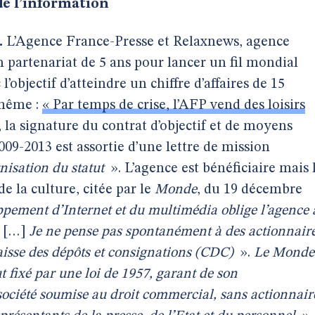
 de l’information
.
L’Agence France-Presse et Relaxnews, agence
un partenariat de 5 ans pour lancer un fil mondial
 l’objectif d’atteindre un chiffre d’affaires de 15
 même :
« Par temps de crise, l’AFP vend des loisirs
, la signature du contrat d’objectif et de moyens
09-2013 est assortie d’une lettre de mission
isation du statut
». L’agence est bénéficiaire mais 
e la culture, citée par le
Monde
, du 19 décembre
pement d’Internet et du multimédia oblige l’agence 
, […]
Je ne pense pas spontanément à des actionnair
 Caisse des dépôts et consignations (CDC)
».
Le Monde
ut fixé par une loi de 1957, garant de son
société soumise au droit commercial, sans actionnair