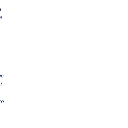
t
e
pe
t
ro