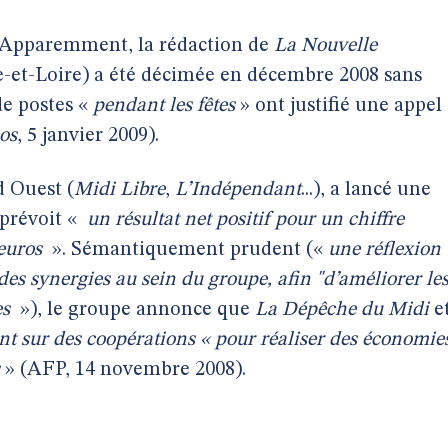
 Apparemment, la rédaction de
La Nouvelle
-et-Loire) a été décimée en décembre 2008 sans
de postes «
pendant les fêtes
» ont justifié une appel
os
, 5 janvier 2009).
 Ouest (
Midi Libre
,
L’Indépendant
...), a lancé une
prévoit «
un résultat net positif pour un chiffre
’euros
». Sémantiquement prudent («
une réflexion
es synergies au sein du groupe, afin "d’améliorer le
es
»), le groupe annonce que
La Dépêche du
Midi
e
ent sur des coopérations « pour réaliser des économie
» (AFP, 14 novembre 2008).