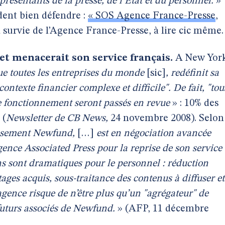
présentants de la presse, de l’Etat et du personnel.
»
dent bien défendre :
« SOS Agence France-Presse
,
 survie de l’Agence France-Presse, à lire cic même.
 et menacerait son service français.
A New Yor
ue toutes les entreprises du monde
[sic]
, redéfinit sa
ontexte financier complexe et difficile". De fait, "tou
e fonctionnement seront passés en revue
» : 10% des
 (
Newsletter de CB News,
24 novembre 2008). Selon
tissement Newfund,
[…]
est en négociation avancée
gence Associated Press pour la reprise de son service
ns sont dramatiques pour le personnel : réduction
ntages acquis, sous-traitance des contenus à diffuser et
agence risque de n’être plus qu’un "agrégateur" de
futurs associés de Newfund.
» (AFP, 11 décembre