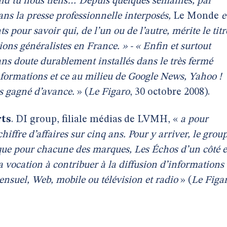
nd tu nous tiens… Depuis quelques semaines, par
dans la presse professionnelle interposés,
Le Monde
e
s pour savoir qui, de l’un ou de l’autre, mérite le titr
ions généralistes en France. » - « Enfin et surtout
ans doute durablement installés dans le très fermé
nformations et ce au milieu de Google News, Yahoo !
s gagné d’avance.
» (
Le Figaro
,
30 octobre 2008).
rts
. DI group, filiale médias de LVMH, «
a pour
hiffre d’affaires sur cinq ans. Pour y arriver, le grou
que pour chacune des marques, Les Échos d’un côté e
 a vocation à contribuer à la diffusion d’informations
mensuel, Web, mobile ou télévision et radio
» (
Le Figa