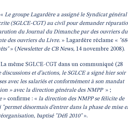
«
Le groupe Lagardère a assigné le Syndicat général
crite (SGLCE-CGT) au civil pour demander réparati
 parution du Journal du Dimanche par des ouvriers du
te des ouvriers du Livre.
» Lagardère réclame «
"68
êts"
» (
Newsletter de CB News,
14 novembre 2008).
. La même SGLCE-CGT dans un communiqué (28
discussions et d’actions, le SGLCE a signé hier soir
ses avec les salariés et conformément à son mandat
sion » avec la direction générale des NMPP
» ;
e
» confirme : «
la direction des NMPP se félicite de
ui "permet désormais d’entrer dans la phase de mise e
éorganisation, baptisé "Défi 2010"
».