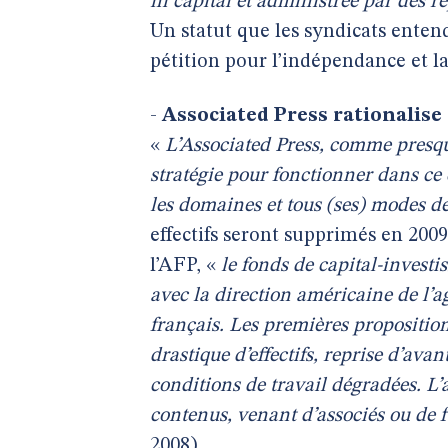
ni capital et administrée par des re
Un statut que les syndicats enten
pétition pour l’indépendance et la
-
Associated Press rationalise
«
L’Associated Press, comme presq
stratégie pour fonctionner dans ce c
les domaines et tous (ses) modes d
effectifs seront supprimés en 2009
l’AFP, «
le fonds de capital-inves
avec la direction américaine de l’a
français. Les premières propositio
drastique d’effectifs, reprise d’ava
conditions de travail dégradées. L’
contenus, venant d’associés ou de 
2008)