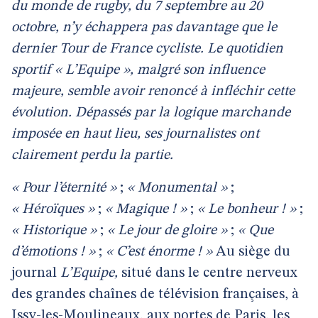
du monde de rugby, du 7 septembre au 20
octobre, n’y échappera pas davantage que le
dernier Tour de France cycliste. Le quotidien
sportif « L’Equipe », malgré son influence
majeure, semble avoir renoncé à infléchir cette
évolution. Dépassés par la logique marchande
imposée en haut lieu, ses journalistes ont
clairement perdu la partie.
« Pour l’éternité »
;
« Monumental »
;
« Héroïques »
;
« Magique ! »
;
« Le bonheur ! »
;
« Historique »
;
« Le jour de gloire »
;
« Que
d’émotions ! »
;
« C’est énorme ! »
Au siège du
journal
L’Equipe,
situé dans le centre nerveux
des grandes chaînes de télévision françaises, à
Issy-les-Moulineaux, aux portes de Paris, les