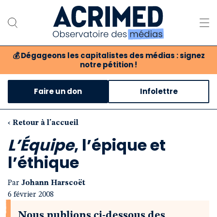
💰
Dégageons les capitalistes des médias : signez
notre pétition !
Notre association
Faire un don
Infolettre
Notre critique des médias
Nos propositions
‹ Retour à l'accueil
L’Équipe
, l’épique et
Notre revue
l’éthique
Boutique
Par
Johann Harscoët
6 février 2008
Nous publions ci-dessous des