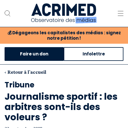
💰
Dégageons les capitalistes des médias : signez
notre pétition !
Notre association
Faire un don
Infolettre
Notre critique des médias
Nos propositions
‹ Retour à l'accueil
Tribune
Notre revue
Journalisme sportif : les
Boutique
arbitres sont-ils des
voleurs ?