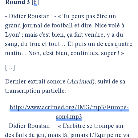
Round 3
[
6
]
- Didier Roustan : - « Tu peux pas être un
grand journal de football et dire ‘Nice volé à
Lyon’ ; mais c’est bien, ça fait vendre, y a du
sang, du truc et tout… Et puis un de ces quatre
matin… Non, c’est bien, continuez, super ! »
[…]
Dernier extrait sonore (
Acrimed
), suivi de sa
transcription partielle.
http://www.acrimed.org/IMG/mp3/Europe-
son4.mp3
- Didier Roustan : - « L’arbitre se trompe sur
des faits de jeu, mais là, jamais L’Équipe ne va