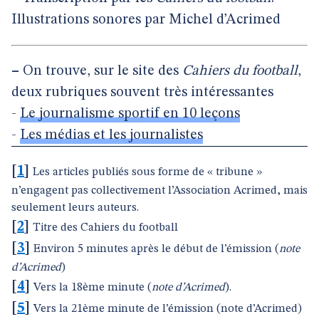
Illustrations sonores par Michel d’Acrimed
–
On trouve, sur le site des
Cahiers du football
,
deux rubriques souvent très intéressantes
-
Le journalisme sportif en 10 leçons
-
Les médias et les journalistes
[
1
]
Les articles publiés sous forme de « tribune »
n’engagent pas collectivement l’Association Acrimed, mais
seulement leurs auteurs.
[
2
]
Titre des Cahiers du football
[
3
]
Environ 5 minutes après le début de l’émission (
note
d’Acrimed
)
[
4
]
Vers la 18ème minute (
note d’Acrimed
).
[
5
]
Vers la 21ème minute de l’émission (note d’Acrimed)