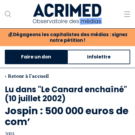
💰
Dégageons les capitalistes des médias : signez
notre pétition !
Notre association
Faire un don
Infolettre
Notre critique des médias
Nos propositions
‹ Retour à l'accueil
Lu dans "Le Canard enchaîné"
Notre revue
(10 juillet 2002)
Boutique
Jospin : 500 000 euros de
com’
2003