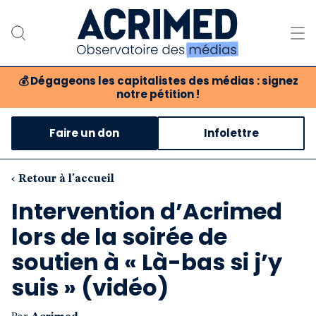
💰
Dégageons les capitalistes des médias : signez
notre pétition !
Notre association
Faire un don
Infolettre
Notre critique des médias
Nos propositions
‹ Retour à l'accueil
Intervention d’Acrimed
Notre revue
lors de la soirée de
Boutique
soutien à « Là-bas si j’y
suis » (vidéo)