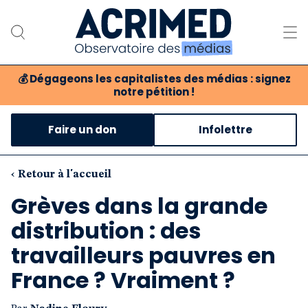
💰
Dégageons les capitalistes des médias : signez
notre pétition !
Notre association
Faire un don
Infolettre
Notre critique des médias
Nos propositions
‹ Retour à l'accueil
Grèves dans la grande
Notre revue
distribution : des
Boutique
travailleurs pauvres en
France ? Vraiment ?