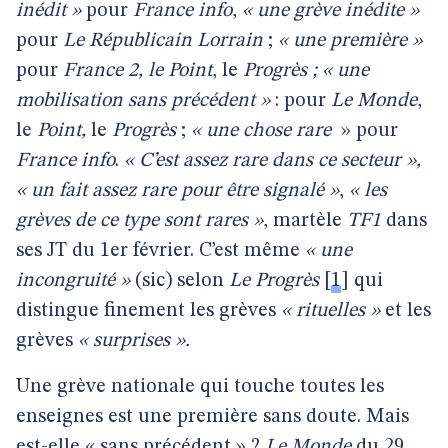
inédit »
pour
France info
,
« une grève inédite »
pour
Le Républicain Lorrain
;
« une première »
pour
France 2,
le Point
, le
Progrès ;
« une
mobilisation sans précédent »
: pour
Le Monde
,
le
Point,
le
Progrès
;
« une chose rare
» pour
France info
.
« C’est assez rare dans ce secteur »,
« un fait assez rare pour être signalé »
,
« les
grèves de ce type sont rares »
, martèle
TF1
dans
ses JT du 1er février. C’est même
« une
incongruité »
(sic) selon
Le Progrès
[
1
]
qui
distingue finement les grèves
« rituelles »
et les
grèves
« surprises ».
Une grève nationale qui touche toutes les
enseignes est une première sans doute. Mais
est-elle « sans précédent » ?
Le Monde
du 29