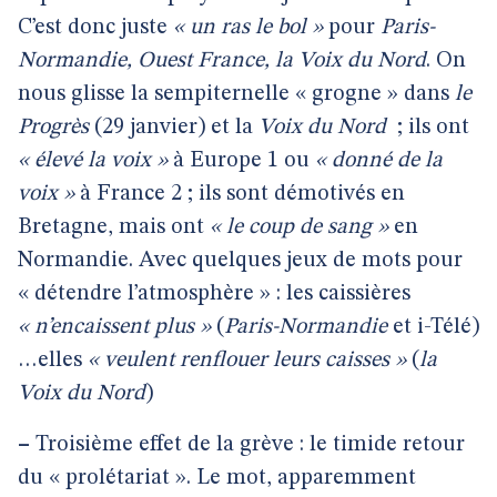
C’est donc juste
« un ras le bol »
pour
Paris-
Normandie, Ouest France, la Voix du Nord
. On
nous glisse la sempiternelle « grogne » dans
le
Progrès
(29 janvier) et la
Voix du Nord
; ils ont
« élevé la voix »
à Europe 1 ou
« donné de la
voix »
à France 2 ; ils sont démotivés en
Bretagne, mais ont
« le coup de sang »
en
Normandie. Avec quelques jeux de mots pour
« détendre l’atmosphère » : les caissières
« n’encaissent plus »
(
Paris-Normandie
et
i-Télé)
…elles
« veulent renflouer leurs caisses »
(
la
Voix du Nord
)
–
Troisième effet de la grève : le timide retour
du « prolétariat ». Le mot, apparemment