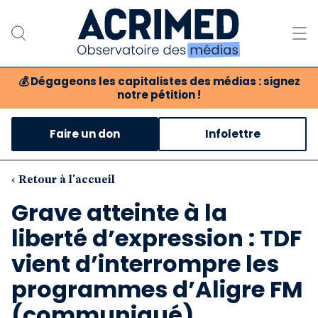
💰
Dégageons les capitalistes des médias : signez
notre pétition !
Notre association
Faire un don
Infolettre
Notre critique des médias
Nos propositions
‹ Retour à l'accueil
Grave atteinte à la
Notre revue
liberté d’expression : TDF
Boutique
vient d’interrompre les
programmes d’Aligre FM
(communiqué)