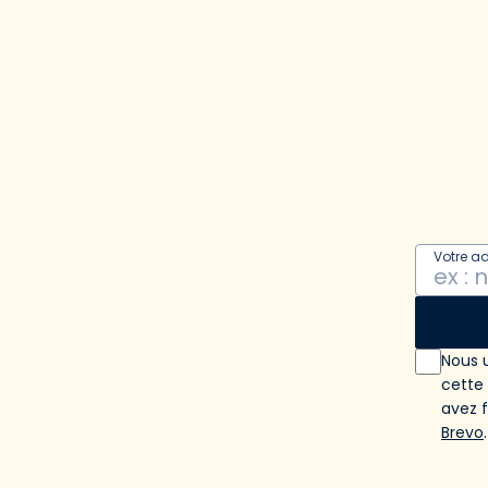
Votre a
Nous u
cette
avez 
Brevo
.