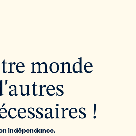
utre monde
d'autres
cessaires !
 son indépendance.