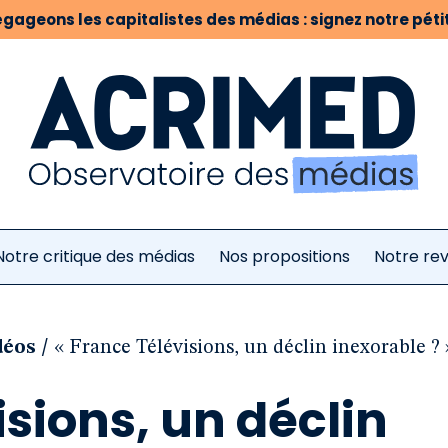
gageons les capitalistes des médias : signez notre pétit
Notre critique des médias
Nos propositions
Notre re
/
déos
« France Télévisions, un déclin inexorable ?
isions, un déclin