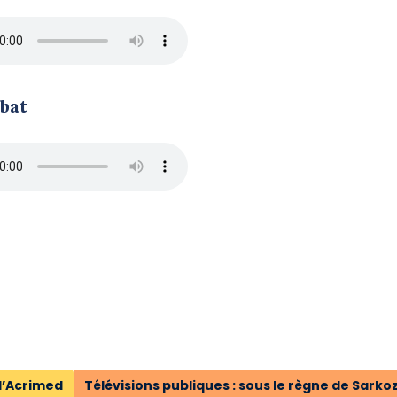
ébat
d’Acrimed
Télévisions publiques : sous le règne de Sarko