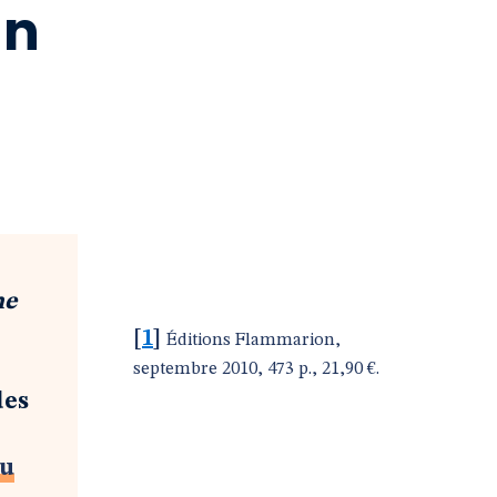
un
he
[
1
]
Éditions Flammarion,
septembre 2010, 473 p., 21,90 €.
des
du