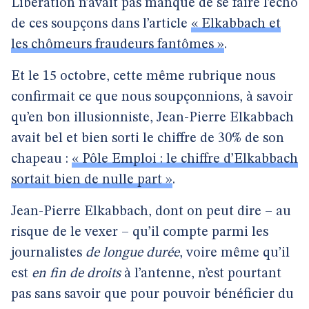
Libération n’avait pas manqué de se faire l’écho
de ces soupçons dans l’article
« Elkabbach et
les chômeurs fraudeurs fantômes »
.
Et le 15 octobre, cette même rubrique nous
confirmait ce que nous soupçonnions, à savoir
qu’en bon illusionniste, Jean-Pierre Elkabbach
avait bel et bien sorti le chiffre de 30% de son
chapeau :
« Pôle Emploi : le chiffre d’Elkabbach
sortait bien de nulle part »
.
Jean-Pierre Elkabbach, dont on peut dire – au
risque de le vexer – qu’il compte parmi les
journalistes
de longue durée
, voire même qu’il
est
en fin de droits
à l’antenne, n’est pourtant
pas sans savoir que pour pouvoir bénéficier du