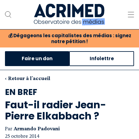
💰
Dégageons les capitalistes des médias : signez
notre pétition !
Notre association
Faire un don
Infolettre
Notre critique des médias
Nos propositions
‹ Retour à l'accueil
EN BREF
Notre revue
Faut-il radier Jean-
Boutique
Pierre Elkabbach ?
Par
Armando Padovani
25 octobre 2014